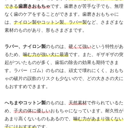
できる
歯磨きおもちゃ
です。歯磨きが苦手な子でも、無理
なく歯のケアをすることができます。歯磨きおもちゃに
は、
ナイロン製やコットン製、ラバー製
など、さまざまな
素材のものがあり、形もさまざまです。
ラバー、ナイロン製
のものは、
硬くて強い
という特性があ
るため、
噛む力が強い犬に最適
です。また、ギザギザの突
起がついたものが多く、歯垢の除去の効果も期待できま
す。ラバー（ゴム）のものは、頑丈で壊れにくく、おもち
ゃの破片の誤飲のリスクも少ないので、どの大きさの犬に
もおすすめできます。
へちまやコットン製
のものは、
天然素材
で作られているた
め、
子犬の体に優しい
おもちゃになっています。耐久性が
あまり高くないものもあるので、
噛む力があまり強くない
子にはおすすめ
です。