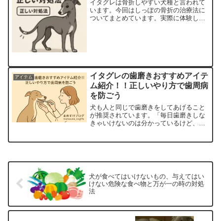
イタグレは骨折しやすい犬種と言われて
います。今回はしっぽの骨折の治療法に
ついてまとめています。実際に体験した
ことや行った治療など、ためになる情報
をまとめています！骨折をしてしまった
けどどうしたら良いかわからない方など
の参考になれば幸いです。
イタグレの歯磨きおすすめアイテ
アイテム
ム紹介！！正しいやり方で歯周病
を防ごう
犬も人と同じで歯磨きをしてあげること
が推奨されています。「毎日歯磨きしな
きゃいけないのは分かっているけど、な
かなか上手にできない…」そんな悩みを
抱えている飼い主さんは多いのではない
でしょうか。イタグレに限らず、犬は歯
磨きをしてあげることで歯...
犬が食べてはいけないもの、与えてはい
けない危険な食べ物と万が一の時の対処
法