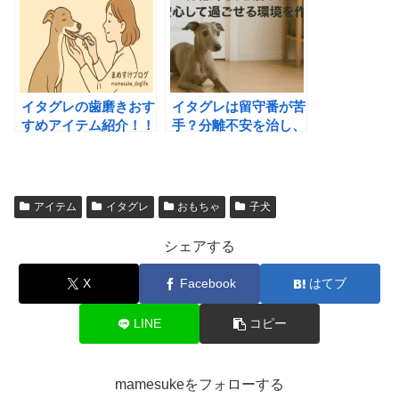
イタグレの歯磨きおす
イタグレは留守番が苦
すめアイテム紹介！！
手？分離不安を治し、
正しいやり方で歯周病
安心して過ごせる環境
を防ごう
を作ろう
アイテム
イタグレ
おもちゃ
子犬
シェアする
X
Facebook
はてブ
LINE
コピー
mamesukeをフォローする