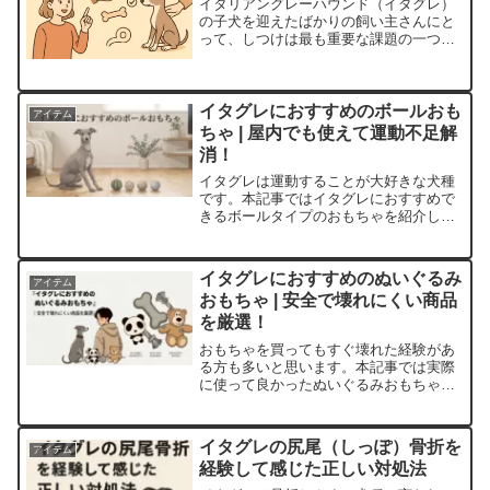
イタリアングレーハウンド（イタグレ）
の子犬を迎えたばかりの飼い主さんにと
って、しつけは最も重要な課題の一つで
す。「イタグレは頭が良いから簡単」と
思われがちですが、実際には繊細な性格
と独特の気質を理解したアプローチが必
要です。イタグレの子犬期...
イタグレにおすすめのボールおも
アイテム
ちゃ | 屋内でも使えて運動不足解
消！
イタグレは運動することが大好きな犬種
です。本記事ではイタグレにおすすめで
きるボールタイプのおもちゃを紹介して
います！ボールのおもちゃといっても、
素材や機能によってたくさんの種類があ
るので、それぞれの特徴についても紹介
イタグレにおすすめのぬいぐるみ
アイテム
しています。
おもちゃ | 安全で壊れにくい商品
を厳選！
おもちゃを買ってもすぐ壊れた経験があ
る方も多いと思います。本記事では実際
に使って良かったぬいぐるみおもちゃを
紹介しています。おもちゃを選ぶ時に気
をつけるべきことは？イタグレにおすす
めのおもちゃは？といった悩みも解決し
イタグレの尻尾（しっぽ）骨折を
アイテム
ていきます！
経験して感じた正しい対処法