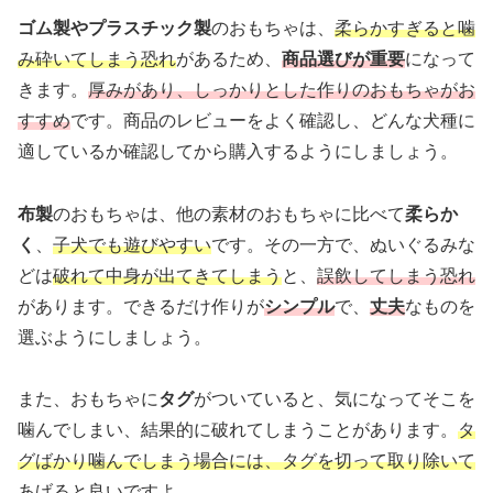
ゴム製やプラスチック製
のおもちゃは、
柔らかすぎると噛
み砕いてしまう恐れ
があるため、
商品選びが重要
になって
きます。
厚みがあり、しっかりとした作りのおもちゃがお
すすめ
です。商品のレビューをよく確認し、どんな犬種に
適しているか確認してから購入するようにしましょう。
布製
のおもちゃは、他の素材のおもちゃに比べて
柔らか
く
、
子犬でも遊びやすい
です。その一方で、ぬいぐるみな
どは
破れて中身が出てきてしまう
と、
誤飲してしまう恐れ
があります。できるだけ作りが
シンプル
で、
丈夫
なものを
選ぶようにしましょう。
また、おもちゃに
タグ
がついていると、気になってそこを
噛んでしまい、結果的に破れてしまうことがあります。
タ
グばかり噛んでしまう場合には、タグを切って取り除いて
あげると良いですよ
。