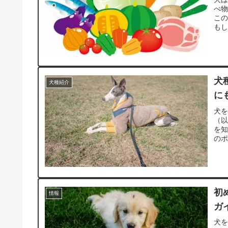
べ
こ
もし
犬
犬種紹介
に
犬
（
を
のポ
初
情報
ガ
犬