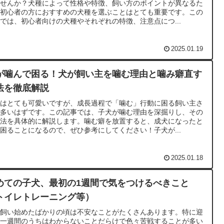
ませんか？犬種によって性格や特徴、飼い方のポイントが異なるた
、初心者の方におすすめの犬種を選ぶことはとても重要です。この
では、初心者向けの犬種やそれぞれの特徴、注意点につ...
2025.01.19
が噛んで困る！犬が飼い主を噛む理由と噛み癖直す
法を徹底解説
犬はとても可愛いですが、成長過程で「噛む」行動に困る飼い主さ
も多いはずです。この記事では、子犬が噛む理由を深掘りし、その
処法を具体的に解説します。噛む癖を放置すると、成犬になったと
困ることになるので、ぜひ参考にしてください！子犬が...
2025.01.18
めての子犬、最初の1週間で気をつけるべきこと
トイレトレーニング等）
を飼い始めたばかりの頃は不安なことがたくさんあります。特に迎
て一週間のうちはわからないことだらけで色々苦戦することが多い