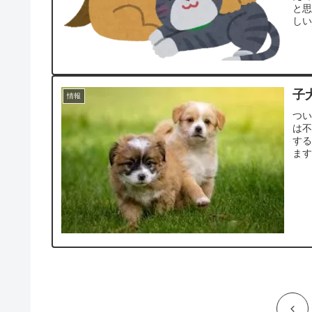
と
しい
子
情報
つ
は
す
ます
前