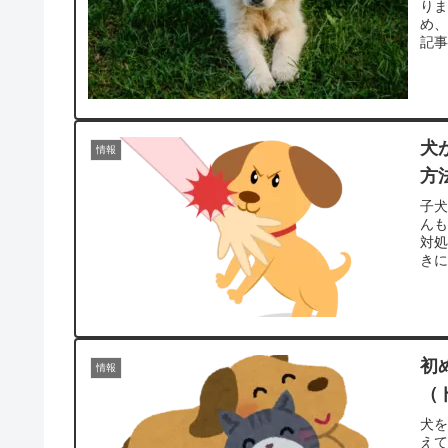
り
め
記事
犬
情報
方
子
ん
対
きに
初
情報
（
犬
え