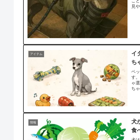
こ
見や
イ
アイテム
ち
ペ
す
ゃ
ちゃ
犬
情報
食
犬