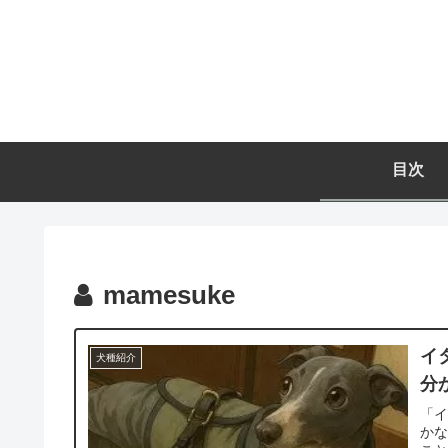
目次
mamesuke
イ
犬種紹介
分
「
か